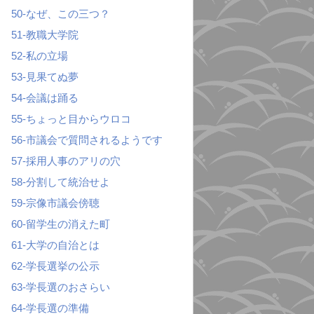
50-なぜ、この三つ？
51-教職大学院
52-私の立場
53-見果てぬ夢
54-会議は踊る
55-ちょっと目からウロコ
56-市議会で質問されるようです
57-採用人事のアリの穴
58-分割して統治せよ
59-宗像市議会傍聴
60-留学生の消えた町
61-大学の自治とは
62-学長選挙の公示
63-学長選のおさらい
64-学長選の準備