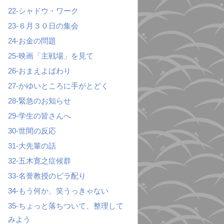
22-シャドウ・ワーク
23-６月３０日の集会
24-お金の問題
25-映画「主戦場」を見て
26-おまえよばわり
27-かゆいところに手がとどく
28-緊急のお知らせ
29-学生の皆さんへ
30-世間の反応
31-大先輩の話
32-五木寛之症候群
33-名誉教授のビラ配り
34-もう何か、笑うっきゃない
35-ちょっと落ちついて、整理して
みよう