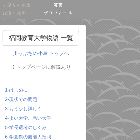
川っぷちの小屋
著書
政治・社会
プロフィール
福岡教育大学物語 一覧
川っぷちの小屋 トップへ
※トップページに解説あり
1-はじめに
2-現状での問題
3-もう少し詳しく
4-よい大学、悪い大学
5-学長選考のしくみ
6-学園祭の芸能人招聘