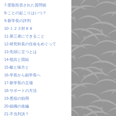
7-受取拒否された質問状
8-ことの起こりはいつ？
9-新学長の評判
10-１２３対８８
11-第三者にできること
12-研究科長の任命をめぐって
13-先頭に立つとは
14-抵抗と団結
15-敵と味方と
16-学長から副学長へ
17-新学長の立場
18-サポートの方法
19-悪役の効用
20-組織の改編
21-不当判決？