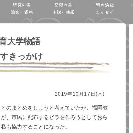
研究の沼
空想の森
朝の浜辺
論文・資料
小説・映画
エッセイ
育大学物語
直すきっかけ
2019年10月17日(木)
ことのまとめをしようと考えていたが、福岡教
々が、市民に配布するビラを作ろうとしておら
、私も協力することになった。