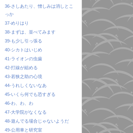
36-さしあたり、憎しみは消しとこ
っか
37-めりはり
38-まずは、並べてみます
39-も少し引っ張る
40-シカトはいじめ
41-ライオンの虫歯
42-打線が組める
43-若狭之助の心境
44-うれしくないなあ
45-いくら何でも恐すぎる
46-わ、わ、わ
47-大学院がなくなる
48-遊んでる場合じゃないようだ
49-公用車と研究室