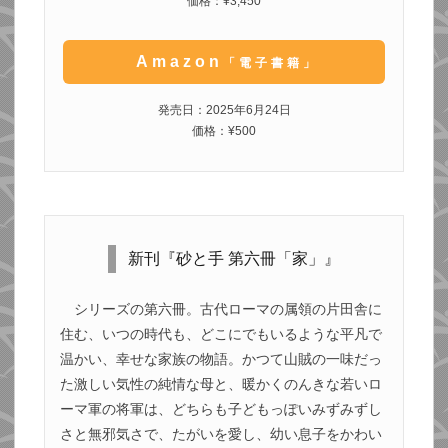
価格：¥3,450
Amazon
「電子書籍」
発売日：2025年6月24日
価格：¥500
新刊『砂と手 第六冊「家」』
シリーズの第六冊。古代ローマの属領の片田舎に
住む、いつの時代も、どこにでもいるような平凡で
温かい、幸せな家族の物語。かつて山賊の一味だっ
た激しい気性の純情な母と、暖かくのんきな若いロ
ーマ軍の将軍は、どちらも子どもっぽいみずみずし
さと無邪気さで、たがいを愛し、幼い息子をかわい