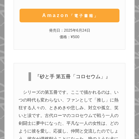
Amazon
「電子書籍」
発売日：2025年6月24日
価格：¥500
『砂と手 第五冊「コロセウム」』
シリーズの第五冊です。ここで描かれるのは、い
つの時代も変わらない、ファンとして「推し」に熱
狂する人々の、ときめきや悲しみ、対立や孤立、笑
いと涙です。古代ローマのコロセウムで戦う一人の
剣闘士に夢中になった、平凡な一人の女性は、どの
ように彼を愛し、応援し、仲間と交流したのでしょ
う。彼女が偶然飼うことになった、狼のような犬に