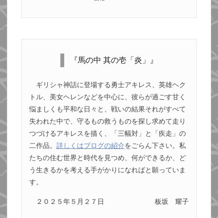
『馬の中 其の壱「炎」』
ギリシャ神話に登場する勇士アキレス、英雄ヘク
トル、美女ヘレンなどを中心に、彼らが過ごす甘く
悩ましくも平和な日々と、戦いの結果それがすべて
失われた中で、守るもの救うものを探し求めて走り
つづけるアキレスを描く、「三幅対」と「疾走」の
二作品。
詳しくはブログの紹介
をごらん下さい。私
たちの住む世界と時代を見つめ、何ができるか、ど
う生きるかを考える手がかりになればと願っていま
す。
２０２５年５月２７日
板坂 耀子