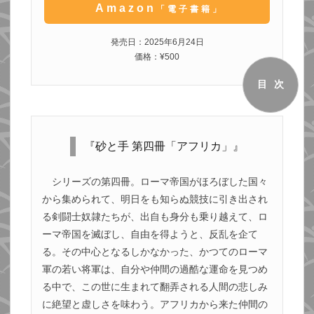
Amazon
「電子書籍」
発売日：2025年6月24日
価格：¥500
目次
『砂と手 第四冊「アフリカ」』
シリーズの第四冊。ローマ帝国がほろぼした国々
から集められて、明日をも知らぬ競技に引き出され
る剣闘士奴隷たちが、出自も身分も乗り越えて、ロ
ーマ帝国を滅ぼし、自由を得ようと、反乱を企て
る。その中心となるしかなかった、かつてのローマ
軍の若い将軍は、自分や仲間の過酷な運命を見つめ
る中で、この世に生まれて翻弄される人間の悲しみ
に絶望と虚しさを味わう。アフリカから来た仲間の