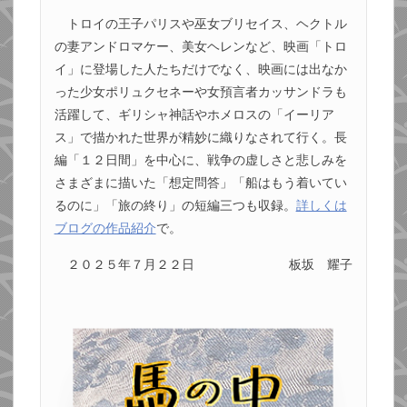
トロイの王子パリスや巫女ブリセイス、ヘクトル
の妻アンドロマケー、美女ヘレンなど、映画「トロ
イ」に登場した人たちだけでなく、映画には出なか
った少女ポリュクセネーや女預言者カッサンドラも
活躍して、ギリシャ神話やホメロスの「イーリア
ス」で描かれた世界が精妙に織りなされて行く。長
編「１２日間」を中心に、戦争の虚しさと悲しみを
さまざまに描いた「想定問答」「船はもう着いてい
るのに」「旅の終り」の短編三つも収録。
詳しくは
ブログの作品紹介
で。
２０２５年７月２２日
板坂 耀子