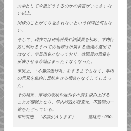
大学として今後どうするのかの発言がいっさいな
い以上、
同様のことがくり返されないという保障は何もな
い。
そして、現在では研究科長や評議員を初め、学内行
政に関わるすべての役職は所属する組織の選出で
はなく、学長指名となっており、教職員の意見を
反映させる余地はまったくなくなった。
事実上、
「不当労働行為」をするまでもなく、学内
の意見を集約し反映させる機会をなくしてしまっ
た。
その結果、末端の現状や批判や不満を汲み上げる
ことが困難となり、学内行政が硬直化、不透明の一
途をたどっている。
市民有志 （名前が入ります）
連絡先・
090-