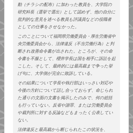
動（チラシの配布）に加わった教員を、大学院の
研究科長（選挙で選出）として認めず、他の自分に
批判的な意見を述べる教員も評議員などの役職者
としての仕事をさせなかった。
このことについて福岡県労働委員会・厚生労働省中
央労働委員会から、法律違反（不当労働行為）と判
断され改善命令書が出された。ところが、その命
令書を不服として、櫻井学長は国を相手に訴訟を起
こした。そして、最終的には最高裁まで争った挙
げ句に、大学側が完全に敗訴している。
その結果について学長や執行部はいっさい対応や
今後の方針について話し合っておらず、命じられ
た通りの文面の文書を掲示したのみで、何の総括
も行っていない。反省や謝罪、または労働委員会
や裁判所に対する反論などもまったく公表してい
ない。
法律違反と最高裁から断じられたこの状況を、