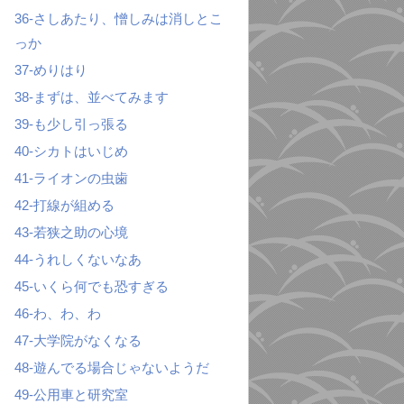
36-さしあたり、憎しみは消しとこ
っか
37-めりはり
38-まずは、並べてみます
39-も少し引っ張る
40-シカトはいじめ
41-ライオンの虫歯
42-打線が組める
43-若狭之助の心境
44-うれしくないなあ
45-いくら何でも恐すぎる
46-わ、わ、わ
47-大学院がなくなる
48-遊んでる場合じゃないようだ
49-公用車と研究室