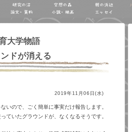
研究の沼
空想の森
朝の浜辺
論文・資料
小説・映画
エッセイ
育大学物語
ウンドが消える
2019年11月06日(水)
ゃないので、ごく簡単に事実だけ報告します。
使っていたグラウンドが、なくなるそうです。