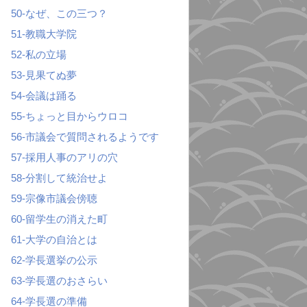
50-なぜ、この三つ？
51-教職大学院
52-私の立場
53-見果てぬ夢
54-会議は踊る
55-ちょっと目からウロコ
56-市議会で質問されるようです
57-採用人事のアリの穴
58-分割して統治せよ
59-宗像市議会傍聴
60-留学生の消えた町
61-大学の自治とは
62-学長選挙の公示
63-学長選のおさらい
64-学長選の準備