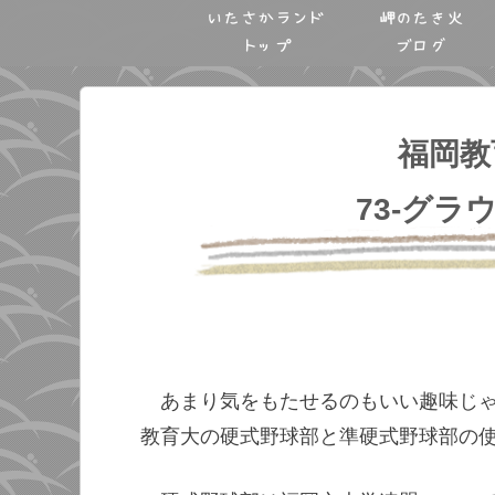
いたさかランド
岬のたき火
トップ
ブログ
福岡教
73-グラ
あまり気をもたせるのもいい趣味じ
教育大の硬式野球部と準硬式野球部の