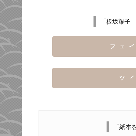
「板坂耀子」
フェ
ツ
「紙本