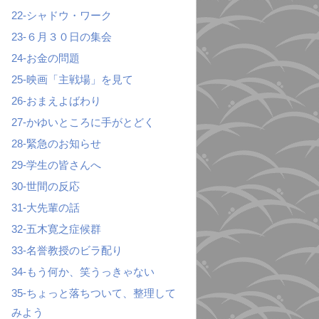
22-シャドウ・ワーク
23-６月３０日の集会
24-お金の問題
25-映画「主戦場」を見て
26-おまえよばわり
27-かゆいところに手がとどく
28-緊急のお知らせ
29-学生の皆さんへ
30-世間の反応
31-大先輩の話
32-五木寛之症候群
33-名誉教授のビラ配り
34-もう何か、笑うっきゃない
35-ちょっと落ちついて、整理して
みよう