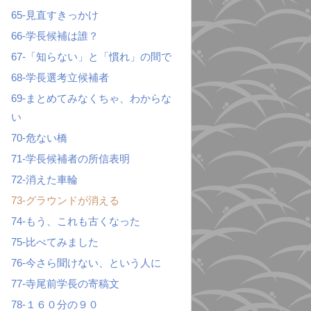
65-見直すきっかけ
66-学長候補は誰？
67-「知らない」と「慣れ」の間で
68-学長選考立候補者
69-まとめてみなくちゃ、わからな
い
70-危ない橋
71-学長候補者の所信表明
72-消えた車輪
73-グラウンドが消える
74-もう、これも古くなった
75-比べてみました
76-今さら聞けない、という人に
77-寺尾前学長の寄稿文
78-１６０分の９０