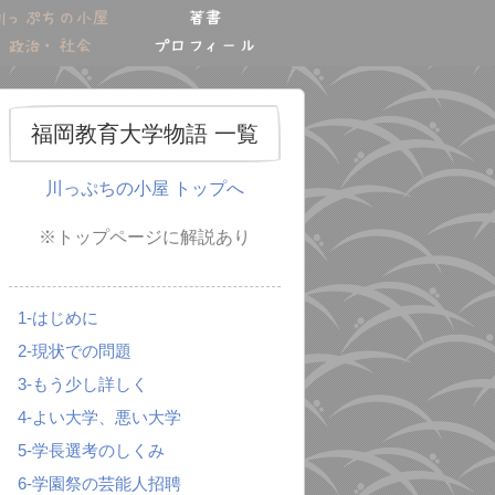
川っぷちの小屋
著書
政治・社会
プロフィール
福岡教育大学物語 一覧
川っぷちの小屋 トップへ
※トップページに解説あり
1-はじめに
2-現状での問題
3-もう少し詳しく
4-よい大学、悪い大学
5-学長選考のしくみ
6-学園祭の芸能人招聘