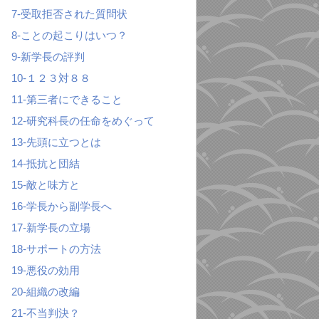
7-受取拒否された質問状
8-ことの起こりはいつ？
9-新学長の評判
10-１２３対８８
11-第三者にできること
12-研究科長の任命をめぐって
13-先頭に立つとは
14-抵抗と団結
15-敵と味方と
16-学長から副学長へ
17-新学長の立場
18-サポートの方法
19-悪役の効用
20-組織の改編
21-不当判決？