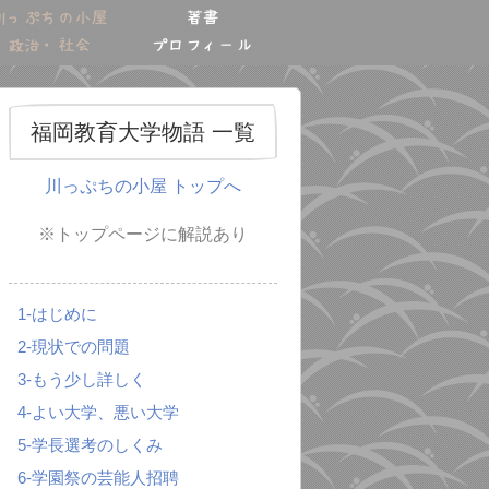
川っぷちの小屋
著書
政治・社会
プロフィール
福岡教育大学物語 一覧
川っぷちの小屋 トップへ
※トップページに解説あり
1-はじめに
2-現状での問題
3-もう少し詳しく
4-よい大学、悪い大学
5-学長選考のしくみ
6-学園祭の芸能人招聘