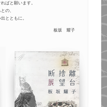
ければと願います。
ちとの、
い出とともに。
板坂 耀子