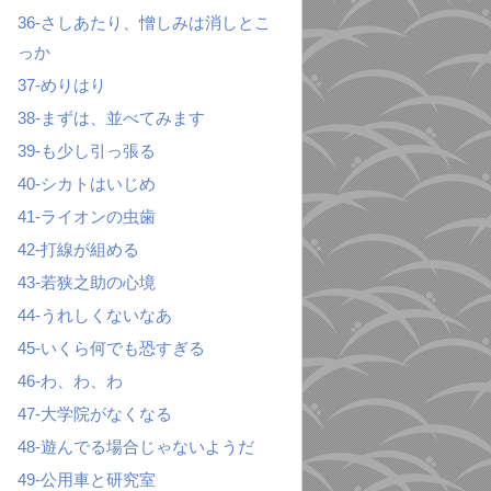
36-さしあたり、憎しみは消しとこ
っか
37-めりはり
38-まずは、並べてみます
39-も少し引っ張る
40-シカトはいじめ
41-ライオンの虫歯
42-打線が組める
43-若狭之助の心境
44-うれしくないなあ
45-いくら何でも恐すぎる
46-わ、わ、わ
47-大学院がなくなる
48-遊んでる場合じゃないようだ
49-公用車と研究室