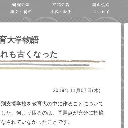
研究の沼
空想の森
朝の浜辺
論文・資料
小説・映画
エッセイ
育大学物語
これも古くなった
2019年11月07日(木)
特別支援学校を教育大の中に作ることについて
ました。何より困るのは、問題点が充分に指摘
どなされていなかったことです。