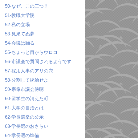
50-なぜ、この三つ？
51-教職大学院
52-私の立場
53-見果てぬ夢
54-会議は踊る
55-ちょっと目からウロコ
56-市議会で質問されるようです
57-採用人事のアリの穴
58-分割して統治せよ
59-宗像市議会傍聴
60-留学生の消えた町
61-大学の自治とは
62-学長選挙の公示
63-学長選のおさらい
64-学長選の準備