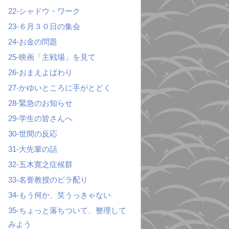
22-シャドウ・ワーク
23-６月３０日の集会
24-お金の問題
25-映画「主戦場」を見て
26-おまえよばわり
27-かゆいところに手がとどく
28-緊急のお知らせ
29-学生の皆さんへ
30-世間の反応
31-大先輩の話
32-五木寛之症候群
33-名誉教授のビラ配り
34-もう何か、笑うっきゃない
35-ちょっと落ちついて、整理して
みよう