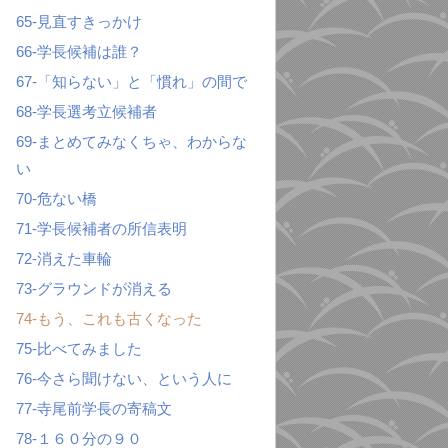
65-見直すきっかけ
66-学長候補は誰？
67-「知らない」と「慣れ」の間で
68-学長選考立候補者
69-まとめてみなくちゃ、わからな
い
70-危ない橋
71-学長候補者の所信表明
72-消えた車輪
73-グラウンドが消える
74-もう、これも古くなった
75-比べてみました
76-今さら聞けない、という人に
77-寺尾前学長の寄稿文
78-１６０分の９０