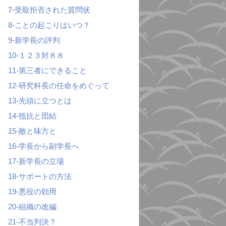
7-受取拒否された質問状
8-ことの起こりはいつ？
9-新学長の評判
10-１２３対８８
11-第三者にできること
12-研究科長の任命をめぐって
13-先頭に立つとは
14-抵抗と団結
15-敵と味方と
16-学長から副学長へ
17-新学長の立場
18-サポートの方法
19-悪役の効用
20-組織の改編
21-不当判決？