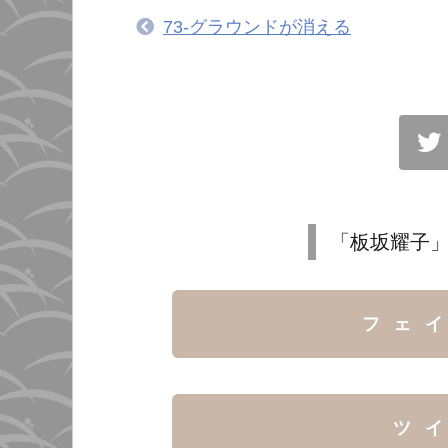
73-グラウンドが消える
「板坂耀子」
フェ
ツ