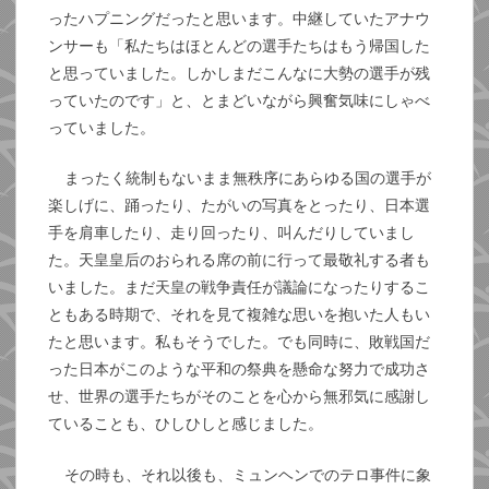
ったハプニングだったと思います。中継していたアナウ
ンサーも「私たちはほとんどの選手たちはもう帰国した
と思っていました。しかしまだこんなに大勢の選手が残
っていたのです」と、とまどいながら興奮気味にしゃべ
っていました。
まったく統制もないまま無秩序にあらゆる国の選手が
楽しげに、踊ったり、たがいの写真をとったり、日本選
手を肩車したり、走り回ったり、叫んだりしていまし
た。天皇皇后のおられる席の前に行って最敬礼する者も
いました。まだ天皇の戦争責任が議論になったりするこ
ともある時期で、それを見て複雑な思いを抱いた人もい
たと思います。私もそうでした。でも同時に、敗戦国だ
った日本がこのような平和の祭典を懸命な努力で成功さ
せ、世界の選手たちがそのことを心から無邪気に感謝し
ていることも、ひしひしと感じました。
その時も、それ以後も、ミュンヘンでのテロ事件に象