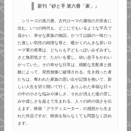
新刊『砂と手 第六冊「家」』
シリーズの第六冊。古代ローマの属領の片田舎に
住む、いつの時代も、どこにでもいるような平凡で
温かい、幸せな家族の物語。かつて山賊の一味だっ
た激しい気性の純情な母と、暖かくのんきな若いロ
ーマ軍の将軍は、どちらも子どもっぽいみずみずし
さと無邪気さで、たがいを愛し、幼い息子をかわい
がっていた。その幸せな日常は、残酷な支配者と政
敵によって、突然無惨に破壊される。生き残った者
たちは、奪われた家族の思い出や記憶を抱いて、新
しい人生を切り開いて行く。ありふれた幸福な日々
の中の小さな悩みや淋しさ、それが消えた後の苦し
みや虚しさを超えて生まれる、人々の絆の強さを伝
えます。映画「グラディエーター」の感想から生ま
れた作品ですが、映画を知らなくても問題なく読め
ます。