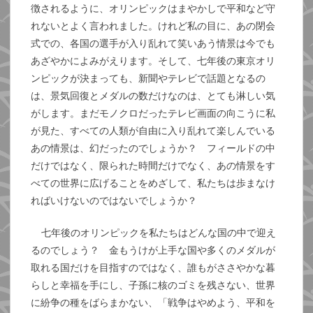
徴されるように、オリンピックはまやかしで平和など守
れないとよく言われました。けれど私の目に、あの閉会
式での、各国の選手が入り乱れて笑いあう情景は今でも
あざやかによみがえります。そして、七年後の東京オリ
ンピックが決まっても、新聞やテレビで話題となるの
は、景気回復とメダルの数だけなのは、とても淋しい気
がします。まだモノクロだったテレビ画面の向こうに私
が見た、すべての人類が自由に入り乱れて楽しんでいる
あの情景は、幻だったのでしょうか？ フィールドの中
だけではなく、限られた時間だけでなく、あの情景をす
べての世界に広げることをめざして、私たちは歩まなけ
ればいけないのではないでしょうか？
七年後のオリンピックを私たちはどんな国の中で迎え
るのでしょう？ 金もうけが上手な国や多くのメダルが
取れる国だけを目指すのではなく、誰もがささやかな暮
らしと幸福を手にし、子孫に核のゴミを残さない、世界
に紛争の種をばらまかない、「戦争はやめよう、平和を