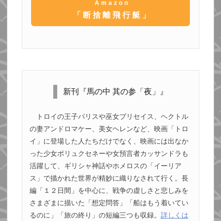
Amazon
「断捨離飛行艇」
新刊『馬の中 其の参「夜」』
トロイの王子パリスや巫女ブリセイス、ヘクトル
の妻アンドロマケー、美女ヘレンなど、映画「トロ
イ」に登場した人たちだけでなく、映画には出なか
った少女ポリュクセネーや女預言者カッサンドラも
活躍して、ギリシャ神話やホメロスの「イーリア
ス」で描かれた世界が精妙に織りなされて行く。長
編「１２日間」を中心に、戦争の虚しさと悲しみを
さまざまに描いた「想定問答」「船はもう着いてい
るのに」「旅の終り」の短編三つも収録。
詳しくは