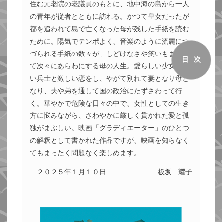
住む元老院の老議員のもとに、地中海の島から一人
の青年が従者とともに訪れる。かつて皇女だったが
都を追われて島で亡くなった母が残した手紙を読む
ために。陽気でテンポよく、音楽のように流麗につ
づられる手紙の数々が、しどけなさや笑いもまじえ
目次
て次々にあらわにする母の人生。愛らしい少女が若
い兵士と激しい恋をし、やがて別れて妻となり母と
なり、夫や弟を通して国の政治にたずさわって行
く。華やかで危険な日々の中で、女性としての生き
方に悩みながら、さわやかに厳しく貫かれた愛と孤
独がまぶしい。映画「グラディエーター」のひとつ
の解釈として書かれた作品ですが、映画を知らなく
てもまったく問題なく楽しめます。
２０２５年１月１０日
板坂 耀子