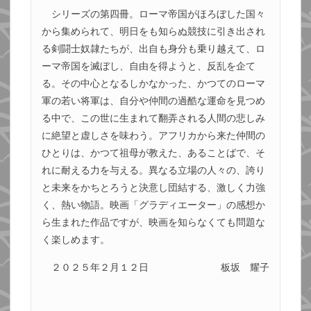
シリーズの第四冊。ローマ帝国がほろぼした国々
から集められて、明日をも知らぬ競技に引き出され
る剣闘士奴隷たちが、出自も身分も乗り越えて、ロ
ーマ帝国を滅ぼし、自由を得ようと、反乱を企て
る。その中心となるしかなかった、かつてのローマ
軍の若い将軍は、自分や仲間の過酷な運命を見つめ
る中で、この世に生まれて翻弄される人間の悲しみ
に絶望と虚しさを味わう。アフリカから来た仲間の
ひとりは、かつて祖母が教えた、あることばで、そ
れに耐える力を与える。異なる立場の人々の、誇り
と未来をかちとろうと決意し団結する、激しく力強
く、熱い物語。映画「グラディエーター」の感想か
ら生まれた作品ですが、映画を知らなくても問題な
く楽しめます。
２０２５年２月１２日
板坂 耀子