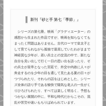
新刊『砂と手 第七「季節」』
シリーズの第七冊。映画「グラディエーター」の
感想から生まれた作品ですが、映画を知らなくても
まったく問題はありません。古代ローマで皇太子と
して育てられながら孤独で退屈していたわがままで
神経質な少年が、若い兵士との交流の中で、新たな
自分を見い出して行く一日の思い出を語ったり、そ
の兵士が皇帝となった宮廷で、外交や内政に人々が
奔走するのを少年の目を通して見たある夏の日々が
つづられたり、それらの話をはじめとした、シリー
ズ全体の語り手である愉快で陽気な老人の一生がく
りひろげられたり、すべては楽しく明るく、予想も
つかない展開の中に、平和な時代だからこその、混
乱や苦労や迷いもちりばめられています。