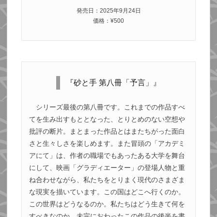
発売日：2025年9月24日
価格：¥500
『砂と手 第八冊「予言」』
シリーズ最後の第八冊です。これまでの作品すべ
てを生み出すもととなった、とりとめのない空想や
批評の断片。まとまった作品とはまたちがった面白
さと生々しさを楽しめます。また冒頭の「アカデミ
アにて」は、作者の職場でもあったある大学を舞台
にして、映画「グラディエーター」の登場人物と重
ね合わせながら、私たちをとりまく現代のさまざま
な現実を描いています。この国はどこへ行くのか。
この世界はどうなるのか。私たちはどう生きて何を
すべきなのか。未完におわったこの作品の後半を書