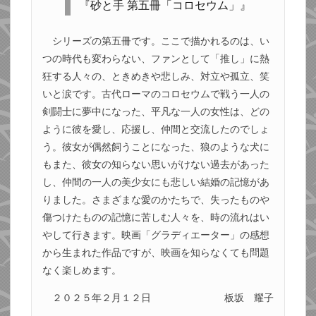
『砂と手 第五冊「コロセウム」』
シリーズの第五冊です。ここで描かれるのは、い
つの時代も変わらない、ファンとして「推し」に熱
狂する人々の、ときめきや悲しみ、対立や孤立、笑
いと涙です。古代ローマのコロセウムで戦う一人の
剣闘士に夢中になった、平凡な一人の女性は、どの
ように彼を愛し、応援し、仲間と交流したのでしょ
う。彼女が偶然飼うことになった、狼のような犬に
もまた、彼女の知らない思いがけない過去があった
し、仲間の一人の美少女にも悲しい結婚の記憶があ
りました。さまざまな愛のかたちで、失ったものや
傷つけたものの記憶に苦しむ人々を、時の流れはい
やして行きます。映画「グラディエーター」の感想
から生まれた作品ですが、映画を知らなくても問題
なく楽しめます。
２０２５年２月１２日
板坂 耀子